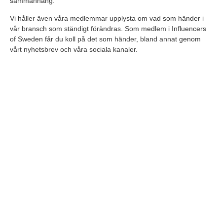
sammanhang.
Vi håller även våra medlemmar upplysta om vad som händer i
vår bransch som ständigt förändras. Som medlem i Influencers
of Sweden får du koll på det som händer, bland annat genom
vårt nyhetsbrev och våra sociala kanaler.
InoS ska kartlägga och förmedla utvecklingen i branschen,
förmedla medlemmarnas röst, lyfta branschfrågor, skapa
opinion och vara branschens naturliga mötesplats för
nätverkande.
Vår uppgift är också att synliggöra branschens utveckling, skapa
mötesplatser och samverkan mellan influencers och verka för
gemensam branschetik.
Influencers of Sweden är en ideell förening som bygger på
värderingar som värnar grundläggande demokratiska principer i
samhället samt respekten för jämställdhet, jämlikhet och
mångfald samt alla människors lika värde.